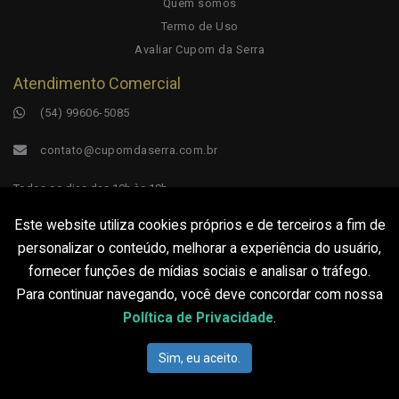
Quem somos
Termo de Uso
Avaliar Cupom da Serra
Atendimento Comercial
(54) 99606-5085
contato@cupomdaserra.com.br
Todos os dias das 10h às 19h.
Este website utiliza cookies próprios e de terceiros a fim de
personalizar o conteúdo, melhorar a experiência do usuário,
O conteúdo dos cupons são de responsabilidade
fornecer funções de mídias sociais e analisar o tráfego.
dos anunciantes. O Cupom da Serra reserva-se ao
Para continuar navegando, você deve concordar com nossa
direito de divulgar os cupons.
Política de Privacidade
.
© 2026 Cupom da Serra - TODOS OS DIREITOS RESERVADOS.
Sim, eu aceito.